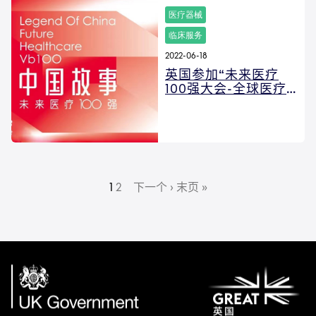
医疗器械
临床服务
2022-06-18
英国参加“未来医疗
100强大会-全球医疗
健康创新项目路演”
分
1
2
下
下一个 ›
末
末页 »
当
页
页
一
页
前
面
页
页