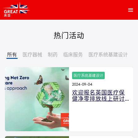
跳
转
到
主
要
热门活动
内
容
所有
医疗器械
制药
临床服务
医疗系统基建设计
医疗系统基建设计
2024-09-04
欢迎报名英国医疗保
健净零排放线上研讨
会