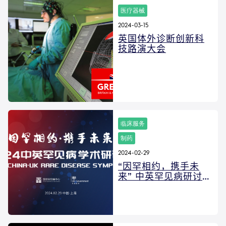
医疗器械
2024-03-15
英国体外诊断创新科
技路演大会
临床服务
制药
2024-02-29
“因罕相约，携手未
来” 中英罕见病研讨会
UK-China Rare
Disease Symposium