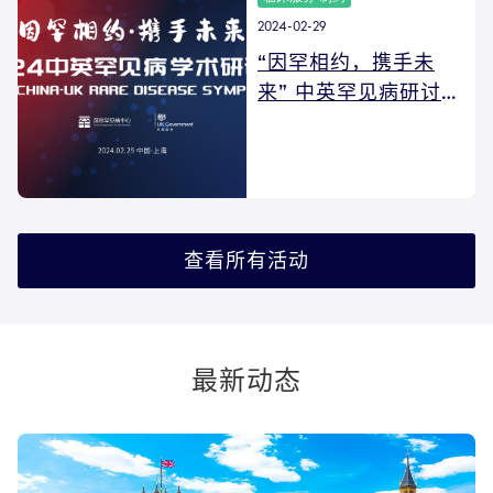
2024-02-29
“因罕相约，携手未
来” 中英罕见病研讨会
UK-China Rare
Disease Symposium
查看所有活动
最新动态